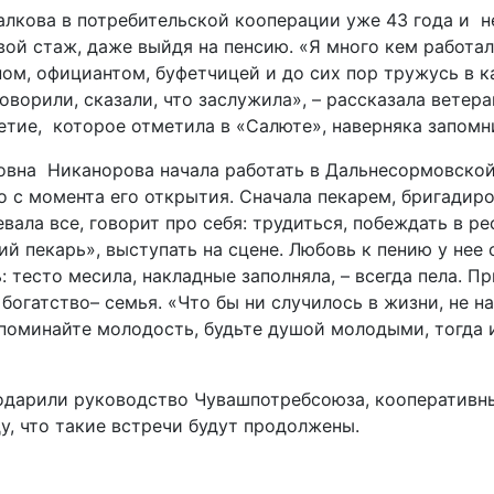
алкова в потребительской кооперации уже 43 года и н
ой стаж, даже выйдя на пенсию. «Я много кем работал
ом, официантом, буфетчицей и до сих пор тружусь в к
говорили, сказали, что заслужила», – рассказала ветер
летие, которое отметила в «Салюте», наверняка запом
вна Никанорова начала работать в Дальнесормовской
 с момента его открытия. Сначала пекарем, бригадиро
вала все, говорит про себя: трудиться, побеждать в р
й пекарь», выступать на сцене. Любовь к пению у нее 
: тесто месила, накладные заполняла, – всегда пела. Пр
 богатство– семья. «Что бы ни случилось в жизни, не на
споминайте молодость, будьте душой молодыми, тогда 
одарили руководство Чувашпотребсоюза, кооперативн
, что такие встречи будут продолжены.