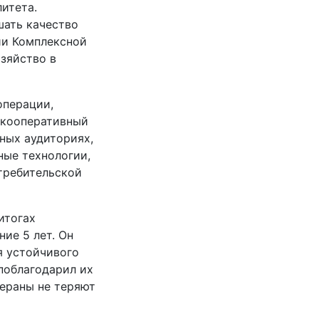
итета.
шать качество
ии Комплексной
зяйство в
операции,
 кооперативный
бных аудиториях,
ные технологии,
требительской
итогах
ие 5 лет. Он
я устойчивого
поблагодарил их
тераны не теряют