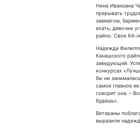
Нина Ивановна Ч
прерывать трудов
завмагом, бармен
ехать, девочки у
райпо. Свое 64-
Надежда Филиппо
Канашского райпо
заведующей. Успе
конкурсах «Лучши
бы ни занималась
самое главное ее
говорит она. – В
будешь».
Ветераны поблаг
выразили надежду