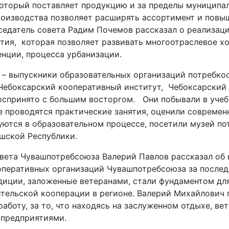
который поставляет продукцию и за пределы муниципал
оизводства позволяет расширять ассортимент и повы
седатель совета Радим Почемов рассказал о реализац
тия, которая позволяет развивать многоотраслевое хо
енции, процесса урбанизации.
 – выпускники образовательных организаций потребко
 Чебоксарский кооперативный институт, Чебоксарский
оспринято с большим восторгом. Они побывали в уче
е проводятся практические занятия, оценили современ
уются в образовательном процессе, посетили музей по
шской Республики.
вета Чувашпотребсоюза Валерий Павлов рассказал об 
оперативных организаций Чувашпотребсоюза за последн
адиции, заложенные ветеранами, стали фундаментом дл
ительской кооперации в регионе. Валерий Михайлович 
аботу, за то, что находясь на заслуженном отдыхе, ве
 предприятиями.