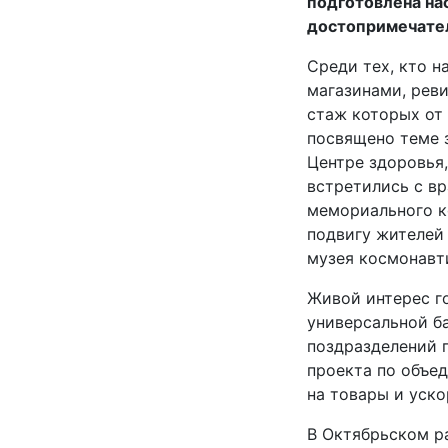
подготовлена на
достопримечател
Среди тех, кто н
магазинами, рев
стаж которых от 
посвящено теме 
Центре здоровья,
встретились с в
мемориального к
подвигу жителей
музея космонавт
Живой интерес г
универсальной б
поздразделений 
проекта по объе
на товары и уско
В Октябрьском р