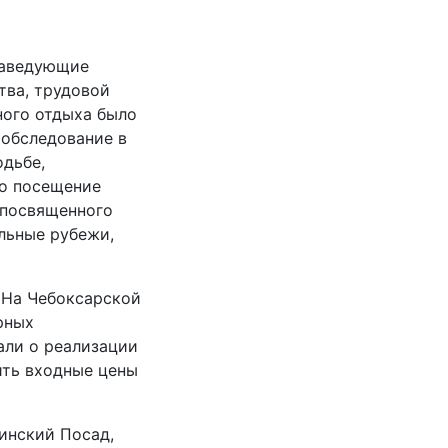
 заведующие
тва, трудовой
ного отдыха было
 обследование в
одьбе,
ло посещение
 посвященного
льные рубежи,
 На Чебоксарской
рных
али о реализации
ить входные цены
инский Посад,