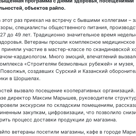
сыщенная программа с днями здоровья, посещениями
ьностей, объектов райпо.
а этот раз приехал на встречу с бывшими коллегами –
изоры, специалисты общественного питания, производс
27 до 49 лет. Традиционно значительное время недель
здоровья. Ветераны прошли комплексное медицинское
 приняли участие в мастер-классе по скандинавской х
рачом-кардиологом. Много эмоций, впечатлений вызва
омплекса «Строителям безмолвных рубежей» и музея,
 Поволжья, создавших Сурский и Казанский обороните
ики в Шоршелах.
остей вызвало посещение кооперативных организаций.
азе директор Максим Марышев, руководители структу
провели экскурсии по складским помещениям, рассказ
диненным закупкам, цифровизации, что позволило сниз
рить процесс доставки продукции до магазина.
айпо ветераны посетили магазины, кафе в городе Мари