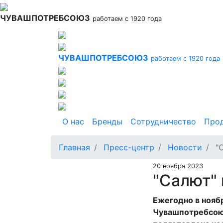
Перейти
к
ЧУВАШПОТРЕБСОЮЗ
работаем с 1920 года
основному
содержанию
ЧУВАШПОТРЕБСОЮЗ
работаем с 1920 года
Основная навигация
О нас
Бренды
Сотрудничество
Про
Главная
Пресс-центр
Новости
"С
20 ноября 2023
"Салют" 
Ежегодно в нояб
Чувашпотребсоюз