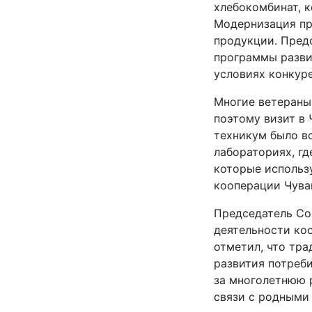
хлебокомбинат, 
Модернизация пр
продукции. Пред
программы разви
условиях конкур
Многие ветераны
поэтому визит в
техникум было в
лабораториях, гд
которые использ
кооперации Чува
Председатель Со
деятельности ко
отметил, что тр
развития потреб
за многолетнюю р
связи с родными