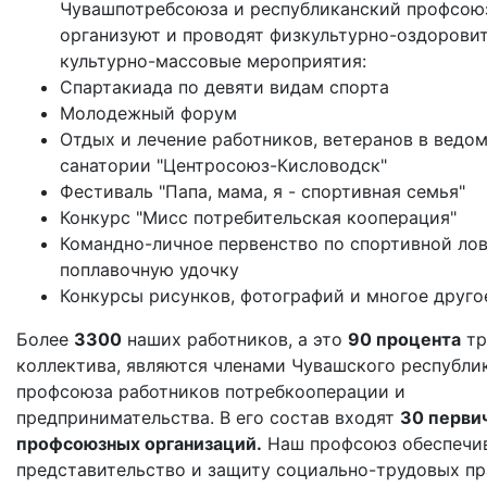
Чувашпотребсоюза и республиканский профсою
организуют и проводят физкультурно-оздорови
культурно-массовые мероприятия:
Спартакиада по девяти видам спорта
Молодежный форум
Отдых и лечение работников, ветеранов в ведо
санатории "Центросоюз-Кисловодск"
Фестиваль "Папа, мама, я - спортивная семья"
Конкурс "Мисс потребительская кооперация"
Командно-личное первенство по спортивной ло
поплавочную удочку
Конкурсы рисунков, фотографий и многое друго
Более
3300
наших работников, а это
90 процента
тр
коллектива, являются членами Чувашского республи
профсоюза работников потребкооперации и
предпринимательства. В его состав входят
30 перви
профсоюзных организаций.
Наш профсоюз обеспечи
представительство и защиту социально-трудовых пр